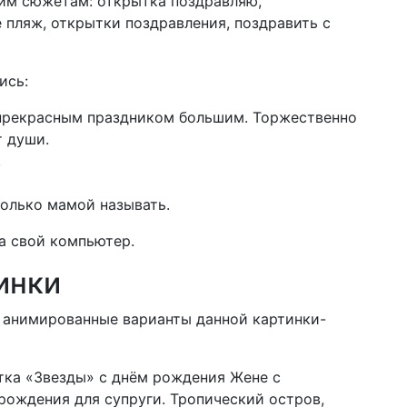
щим сюжетам:
открытка поздравляю,
 пляж, открытки поздравления, поздравить с
ись:
 прекрасным праздником большим. Торжественно
т души.
,
только мамой называть.
а свой компьютер.
инки
я анимированные варианты данной картинки-