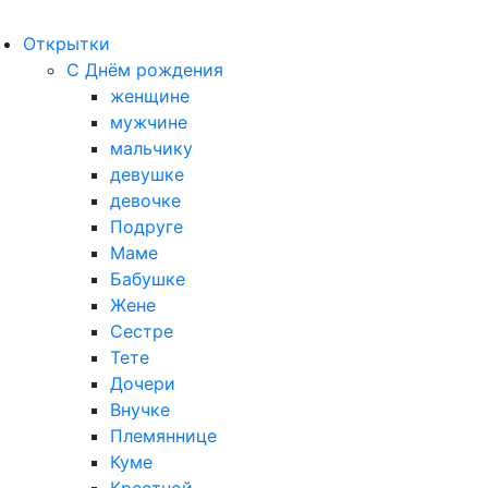
Открытки
С Днём рождения
женщине
мужчине
мальчику
девушке
девочке
Подруге
Маме
Бабушке
Жене
Сестре
Тете
Дочери
Внучке
Племяннице
Куме
Крестной