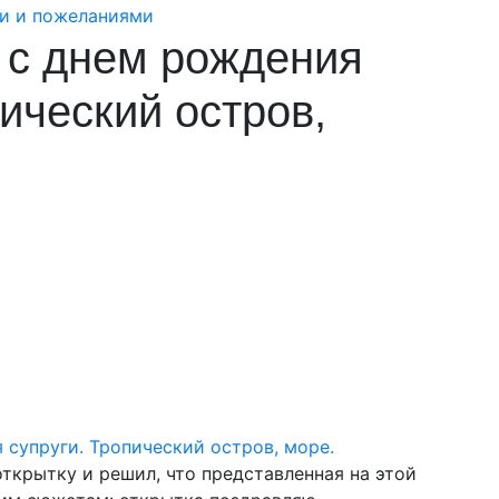
 с днем рождения
пический остров,
крытку и решил, что представленная на этой