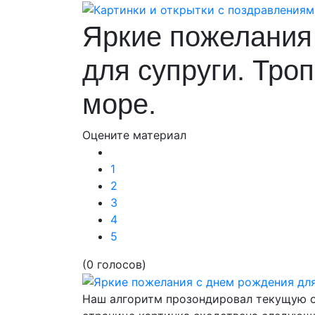
Яркие пожелания
для супруги. Тро
море.
Оцените материал
1
2
3
4
5
(0 голосов)
Наш алгоритм прозондировал текущую от