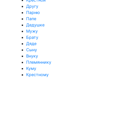
Другу
Парню
Папе
Дедушке
Мужу
Брату
Дяде
Сыну
Внуку
Племяннику
Куму
Крестному