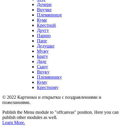
Дочери
Внучке
Племяннице
Куме
Крестной
Другу
Парню
Папе
Дедушке
Мужу
Брату
Дяде
Сыну
Внуку
Племяннику
Куму
Крестному
© 2022 Картинки и открытки с поздравлениями и
пожеланиями.
Publish the Menu module to "offcanvas" position. Here you can
publish other modules as well.
Learn More.