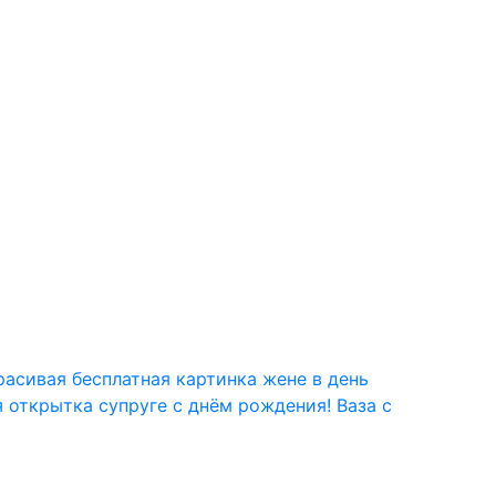
расивая бесплатная картинка жене в день
 открытка супруге с днём рождения! Ваза с