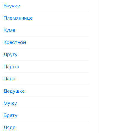
Внучке
Племяннице
Куме
Крестной
Другу
Парню
Папе
Дедушке
Мужу
Брату
Дяде