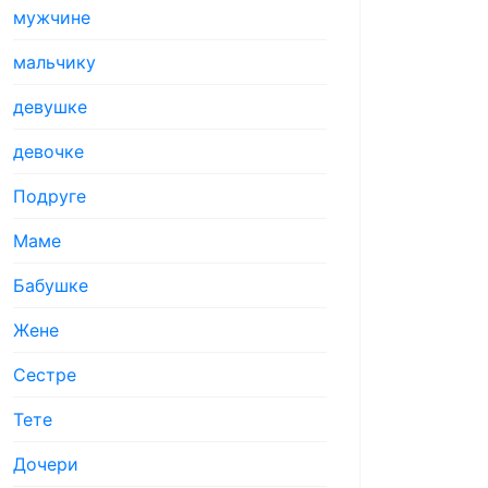
мужчине
мальчику
девушке
девочке
Подруге
Маме
Бабушке
Жене
Сестре
Тете
Дочери