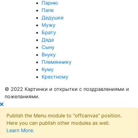
Парню
Папе
Дедушке
Мужу
Брату
Дяде
Сыну
Внуку
Племяннику
Куму
Крестному
© 2022 Картинки и открытки с поздравлениями и
пожеланиями.
Publish the Menu module to "offcanvas" position.
Here you can publish other modules as well.
Learn More.