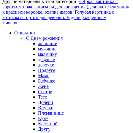
Другие материалы в этой категории:
« Яркая картинка с
коротким пожеланием на день рождения (девочке). Бельчонок
к красивой коробке, охапка шаров.
Голубая картинка с
котиком и тортом для девочки. В день рождения. »
Наверх
Открытки
С Днём рождения
женщине
мужчине
мальчику
девушке
девочке
Подруге
Маме
Бабушке
Жене
Сестре
Тете
Дочери
Внучке
Племяннице
Куме
Крестной
Другу