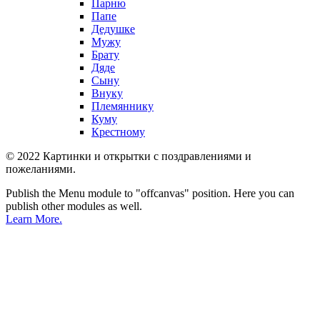
Парню
Папе
Дедушке
Мужу
Брату
Дяде
Сыну
Внуку
Племяннику
Куму
Крестному
© 2022 Картинки и открытки с поздравлениями и
пожеланиями.
Publish the Menu module to "offcanvas" position. Here you can
publish other modules as well.
Learn More.