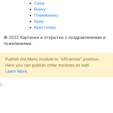
Сыну
Внуку
Племяннику
Куму
Крестному
© 2022 Картинки и открытки с поздравлениями и
пожеланиями.
Publish the Menu module to "offcanvas" position.
Here you can publish other modules as well.
Learn More.