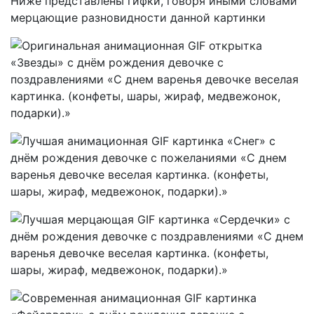
Ниже представлены гифки, говоря иными словами
мерцающие разновидности данной картинки