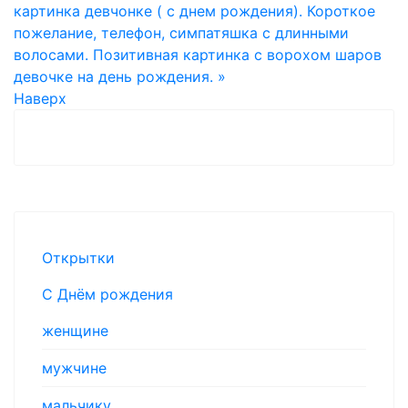
картинка девчонке ( с днем рождения). Короткое
пожелание, телефон, симпатяшка с длинными
волосами.
Позитивная картинка с ворохом шаров
девочке на день рождения. »
Наверх
Открытки
С Днём рождения
женщине
мужчине
мальчику