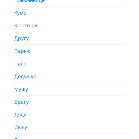
Племяннице
Куме
Крестной
Другу
Парню
Папе
Дедушке
Мужу
Брату
Дяде
Сыну