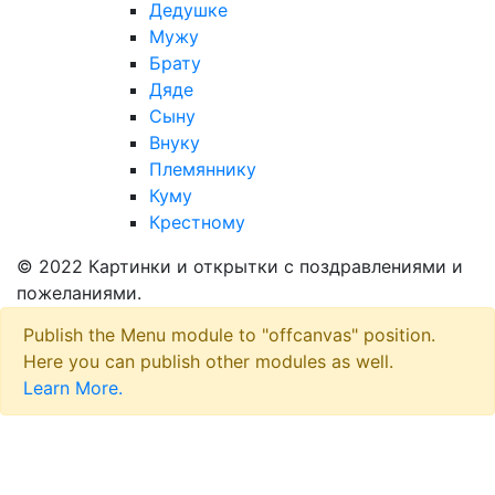
Дедушке
Мужу
Брату
Дяде
Сыну
Внуку
Племяннику
Куму
Крестному
© 2022 Картинки и открытки с поздравлениями и
пожеланиями.
Publish the Menu module to "offcanvas" position.
Here you can publish other modules as well.
Learn More.