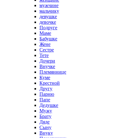
мужчине
мальчику
девушке
девочке
Подруге
Маме
Бабушке
Жене
Сестре
Тете
Дочери
Внучке
Племяннице
Куме
Крестной
Другу
Парню
Папе
Дедушке
Мужу
Брату
Дяде
Сыну
Внуку