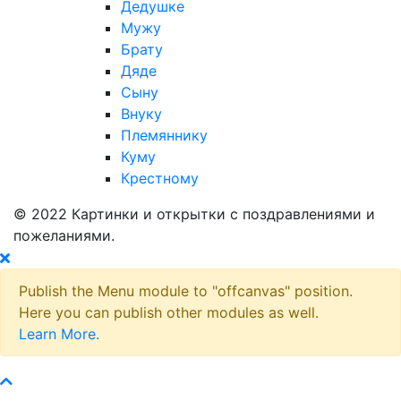
Дедушке
Мужу
Брату
Дяде
Сыну
Внуку
Племяннику
Куму
Крестному
© 2022 Картинки и открытки с поздравлениями и
пожеланиями.
Publish the Menu module to "offcanvas" position.
Here you can publish other modules as well.
Learn More.