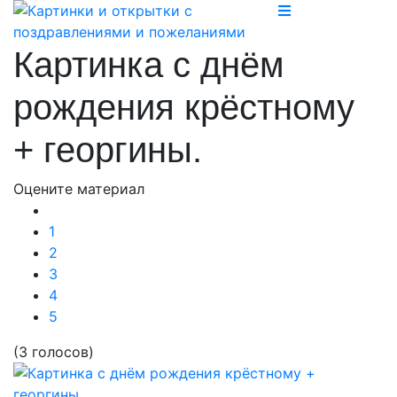
Картинка с днём
рождения крёстному
+ георгины.
Оцените материал
1
2
3
4
5
(3 голосов)