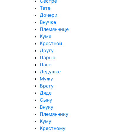
Сестре
Тете
Дочери
Внучке
Племяннице
Куме
Крестной
Другу
Парню
Папе
Дедушке
Мужу
Брату
Дяде
Сыну
Внуку
Племяннику
Куму
Крестному