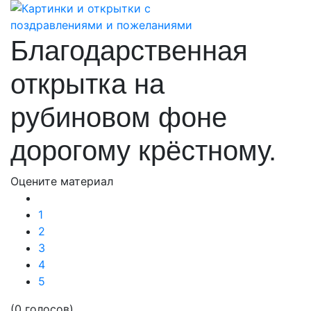
Благодарственная
открытка на
рубиновом фоне
дорогому крёстному.
Оцените материал
1
2
3
4
5
(0 голосов)