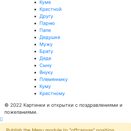
Куме
Крестной
Другу
Парню
Папе
Дедушке
Мужу
Брату
Дяде
Сыну
Внуку
Племяннику
Куму
Крестному
© 2022 Картинки и открытки с поздравлениями и
пожеланиями.
Publish the Menu module to "offcanvas" position.