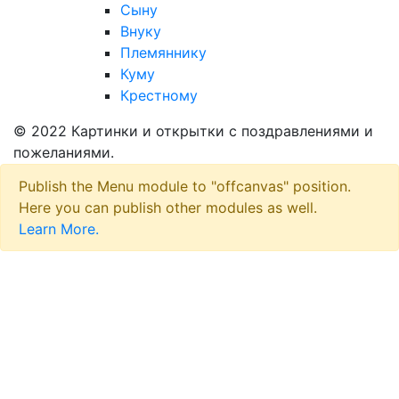
Сыну
Внуку
Племяннику
Куму
Крестному
© 2022 Картинки и открытки с поздравлениями и
пожеланиями.
Publish the Menu module to "offcanvas" position.
Here you can publish other modules as well.
Learn More.