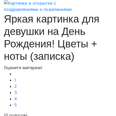
Яркая картинка для
девушки на День
Рождения! Цветы +
ноты (записка)
Оцените материал
1
2
3
4
5
(0 голосов)