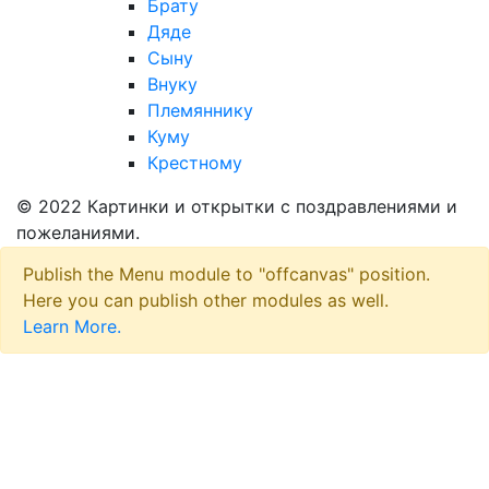
Брату
Дяде
Сыну
Внуку
Племяннику
Куму
Крестному
© 2022 Картинки и открытки с поздравлениями и
пожеланиями.
Publish the Menu module to "offcanvas" position.
Here you can publish other modules as well.
Learn More.