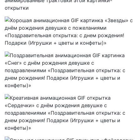
анимированные трактовки этой картинки-
открытки