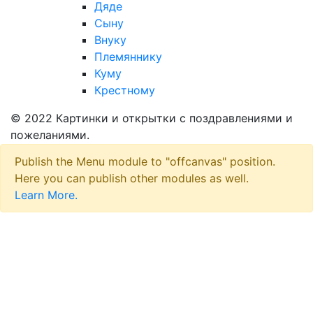
Дяде
Сыну
Внуку
Племяннику
Куму
Крестному
© 2022 Картинки и открытки с поздравлениями и
пожеланиями.
Publish the Menu module to "offcanvas" position.
Here you can publish other modules as well.
Learn More.