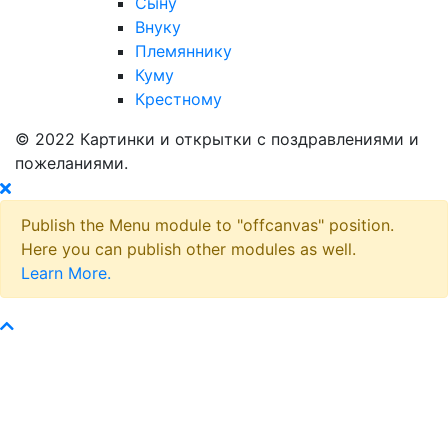
Сыну
Внуку
Племяннику
Куму
Крестному
© 2022 Картинки и открытки с поздравлениями и
пожеланиями.
Publish the Menu module to "offcanvas" position.
Here you can publish other modules as well.
Learn More.