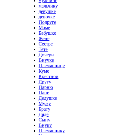
мужчине
мальчику
девушке
девочке
Подруге
Маме
Бабушке
Жене
Сестре
Тете
Дочери
Внучке
Племяннице
Куме
Крестной
Другу
Парню
Папе
Дедушке
Мужу
Брату
Дяде
Сыну
Внуку
Племяннику