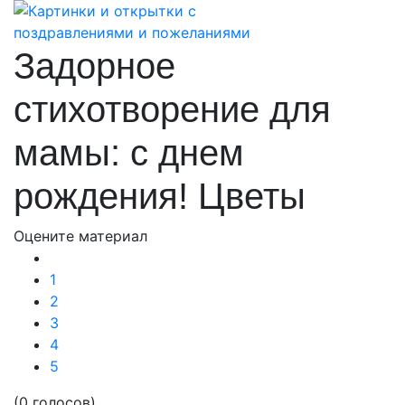
Задорное
стихотворение для
мамы: с днем
рождения! Цветы
Оцените материал
1
2
3
4
5
(0 голосов)