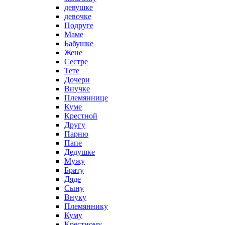
девушке
девочке
Подруге
Маме
Бабушке
Жене
Сестре
Тете
Дочери
Внучке
Племяннице
Куме
Крестной
Другу
Парню
Папе
Дедушке
Мужу
Брату
Дяде
Сыну
Внуку
Племяннику
Куму
Крестному