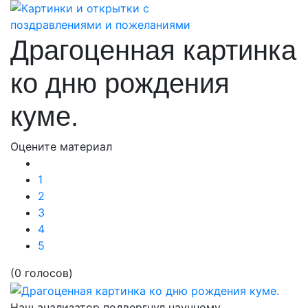
Драгоценная картинка
ко дню рождения
куме.
Оцените материал
1
2
3
4
5
(0 голосов)
Наш анализатор подвергнул научному