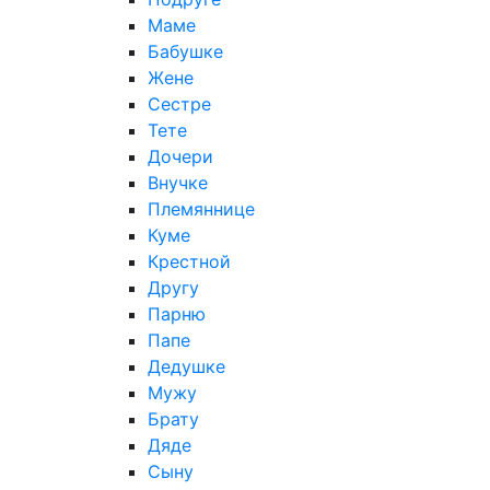
Маме
Бабушке
Жене
Сестре
Тете
Дочери
Внучке
Племяннице
Куме
Крестной
Другу
Парню
Папе
Дедушке
Мужу
Брату
Дяде
Сыну