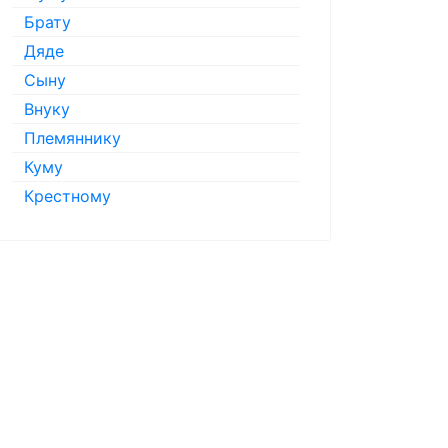
Брату
Дяде
Сыну
Внуку
Племяннику
Куму
Крестному