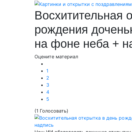
Восхитительная о
рождения дочень
на фоне неба + н
Оцените материал
1
2
3
4
5
(1 Голосовать)
Наш ИИ обследовать текущую открытку-