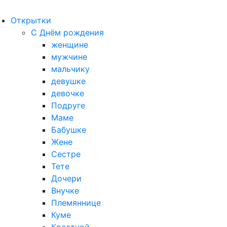
Открытки
С Днём рождения
женщине
мужчине
мальчику
девушке
девочке
Подруге
Маме
Бабушке
Жене
Сестре
Тете
Дочери
Внучке
Племяннице
Куме
Крестной