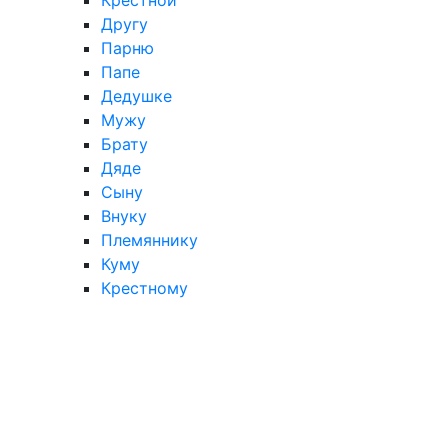
Другу
Парню
Папе
Дедушке
Мужу
Брату
Дяде
Сыну
Внуку
Племяннику
Куму
Крестному