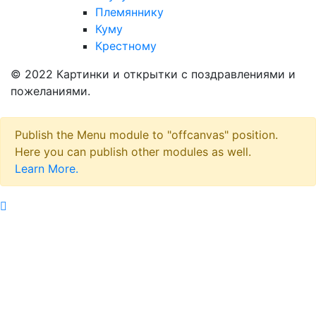
Племяннику
Куму
Крестному
© 2022 Картинки и открытки с поздравлениями и
пожеланиями.
Publish the Menu module to "offcanvas" position.
Here you can publish other modules as well.
Learn More.