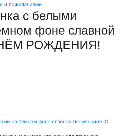
нка с белыми
емном фоне славной
ДНЁМ РОЖДЕНИЯ!
крытку и думает, что текущая открытка