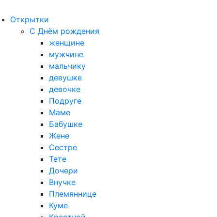
Открытки
С Днём рождения
женщине
мужчине
мальчику
девушке
девочке
Подруге
Маме
Бабушке
Жене
Сестре
Тете
Дочери
Внучке
Племяннице
Куме
Крестной