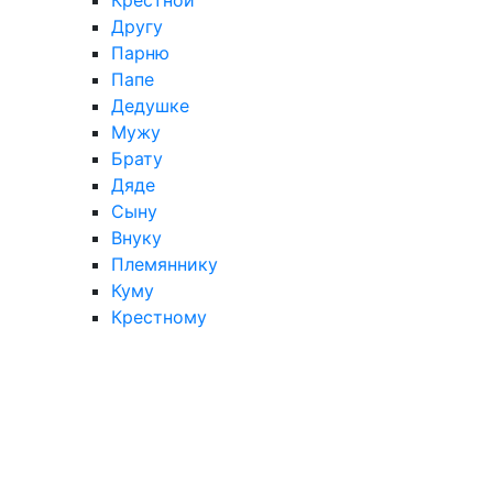
Другу
Парню
Папе
Дедушке
Мужу
Брату
Дяде
Сыну
Внуку
Племяннику
Куму
Крестному