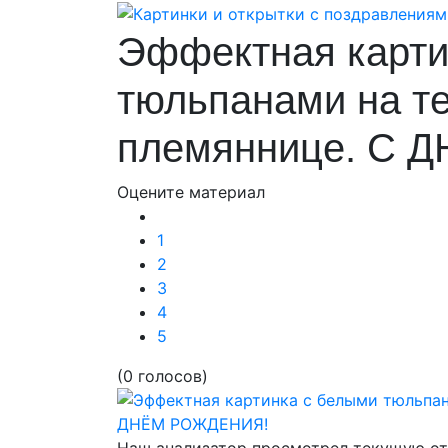
Эффектная карти
тюльпанами на т
племяннице. С 
Оцените материал
1
2
3
4
5
(0 голосов)
Наш анализатор просмотрел текущую от