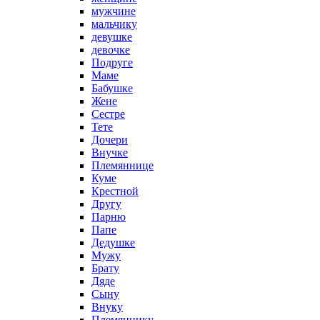
мужчине
мальчику
девушке
девочке
Подруге
Маме
Бабушке
Жене
Сестре
Тете
Дочери
Внучке
Племяннице
Куме
Крестной
Другу
Парню
Папе
Дедушке
Мужу
Брату
Дяде
Сыну
Внуку
Племяннику