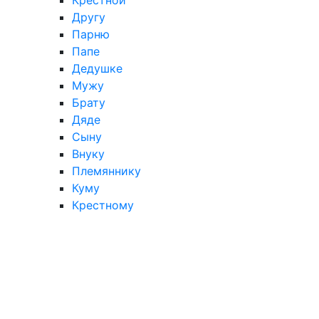
Другу
Парню
Папе
Дедушке
Мужу
Брату
Дяде
Сыну
Внуку
Племяннику
Куму
Крестному