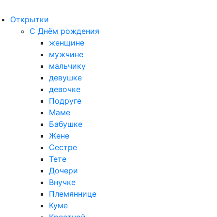
Открытки
С Днём рождения
женщине
мужчине
мальчику
девушке
девочке
Подруге
Маме
Бабушке
Жене
Сестре
Тете
Дочери
Внучке
Племяннице
Куме
Крестной