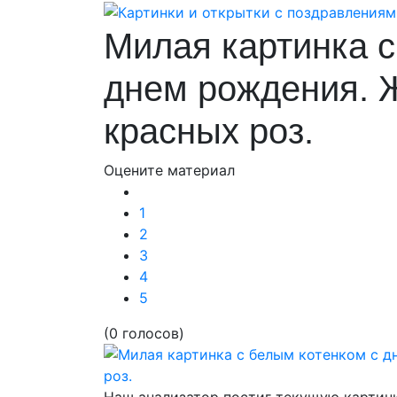
Милая картинка с
днем рождения. 
красных роз.
Оцените материал
1
2
3
4
5
(0 голосов)
Наш анализатор постиг текущую картинк