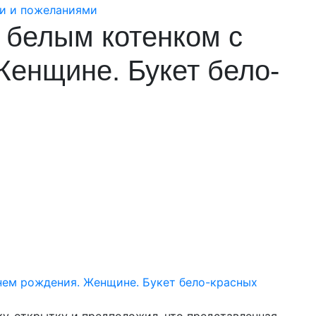
 белым котенком с
Женщине. Букет бело-
у-открытку и предположил, что представленная