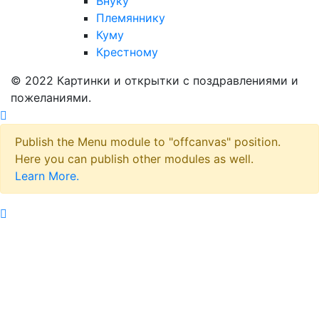
Внуку
Племяннику
Куму
Крестному
© 2022 Картинки и открытки с поздравлениями и
пожеланиями.
Publish the Menu module to "offcanvas" position.
Here you can publish other modules as well.
Learn More.