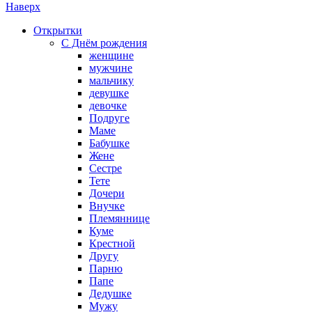
Наверх
Открытки
С Днём рождения
женщине
мужчине
мальчику
девушке
девочке
Подруге
Маме
Бабушке
Жене
Сестре
Тете
Дочери
Внучке
Племяннице
Куме
Крестной
Другу
Парню
Папе
Дедушке
Мужу