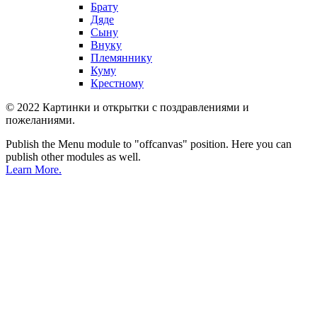
Брату
Дяде
Сыну
Внуку
Племяннику
Куму
Крестному
© 2022 Картинки и открытки с поздравлениями и
пожеланиями.
Publish the Menu module to "offcanvas" position. Here you can
publish other modules as well.
Learn More.