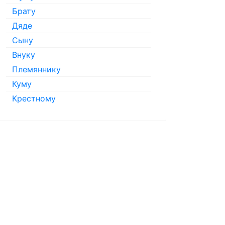
Брату
Дяде
Сыну
Внуку
Племяннику
Куму
Крестному