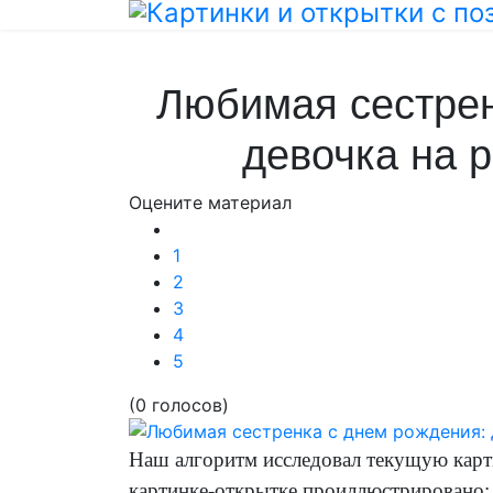
Любимая сестрен
девочка на 
Оцените материал
1
2
3
4
5
(0 голосов)
Наш алгоритм исследовал текущую карт
картинке-открытке проиллюстрировано