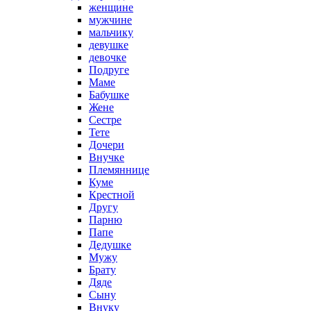
женщине
мужчине
мальчику
девушке
девочке
Подруге
Маме
Бабушке
Жене
Сестре
Тете
Дочери
Внучке
Племяннице
Куме
Крестной
Другу
Парню
Папе
Дедушке
Мужу
Брату
Дяде
Сыну
Внуку