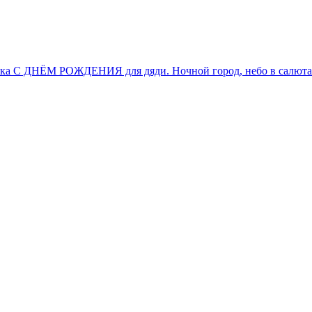
тка С ДНЁМ РОЖДЕНИЯ для дяди. Ночной город, небо в салютах