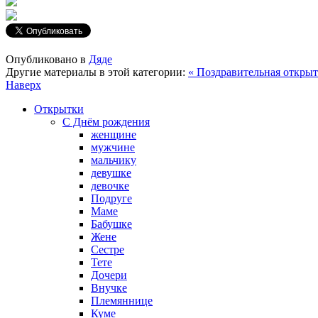
Опубликовано в
Дяде
Другие материалы в этой категории:
« Поздравительная откры
Наверх
Открытки
С Днём рождения
женщине
мужчине
мальчику
девушке
девочке
Подруге
Маме
Бабушке
Жене
Сестре
Тете
Дочери
Внучке
Племяннице
Куме