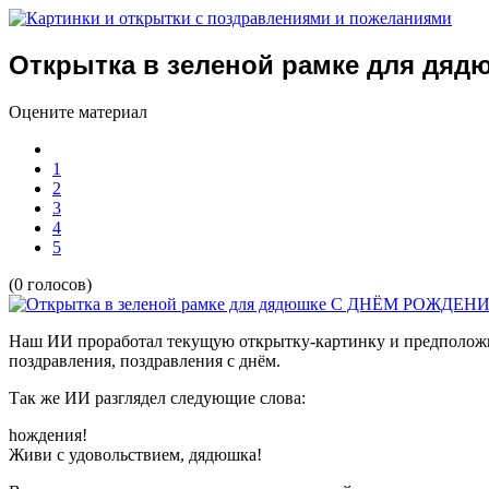
Открытка в зеленой рамке для дяд
Оцените материал
1
2
3
4
5
(0 голосов)
Наш ИИ проработал текущую открытку-картинку и предположил
поздравления, поздравления с днём.
Так же ИИ разглядел следующие слова:
hождения!
Живи с удовольствием, дядюшка!